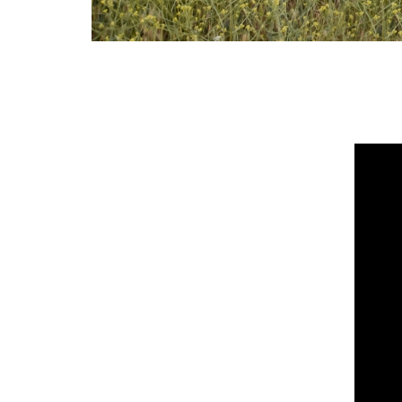
DE
DE
C
-
Cl
yo
ha