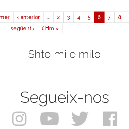
imer
‹ anterior
…
2
3
4
5
6
7
8
…
següent ›
últim »
Shto mi e milo
Segueix-nos