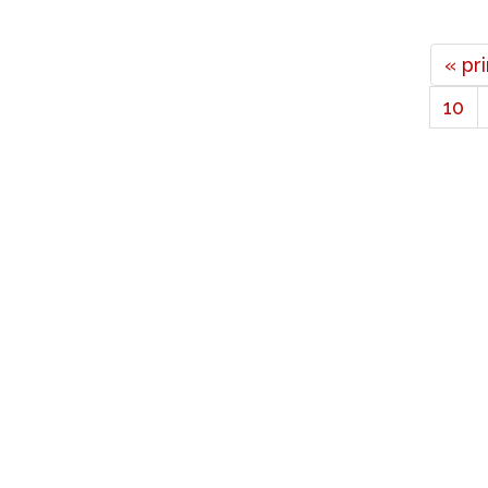
« pr
10