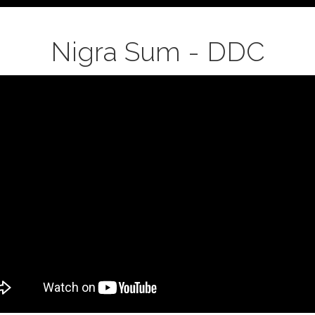
Nigra Sum - DDC
S
L
OR
gra
m
or
musia)