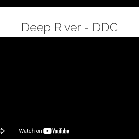
Deep River - DDC
S
L
OR
ep
er
or
musia)