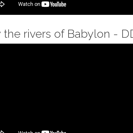
or
musia)
 the rivers of Babylon - 
S
L
OR
e
ers