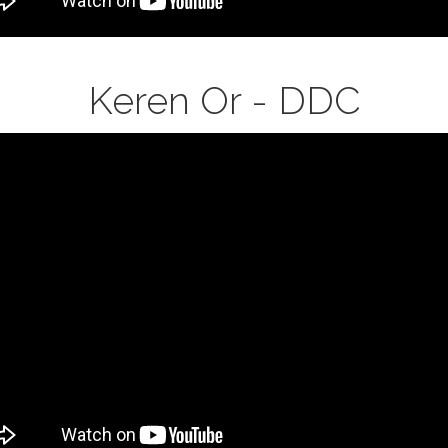
bilon
or
Keren Or - DDC
musia)
S
L
OR
ren
or
musia)