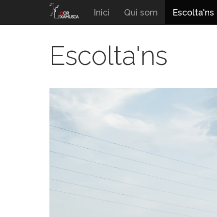
Vés
Inici
Qui som
Escolta'ns
al
contingut
Escolta'ns