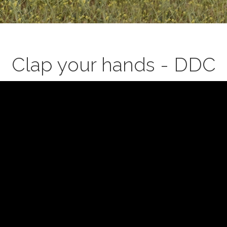
Clap your hands - DDC
S
L
OR
ap
ur
nds