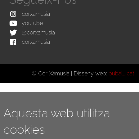
corxamusia
youtube
@corxamusia
corxamusia
© Cor Xamusia | Disseny web:
bubalu.cat
Aquesta web utilitza
cookies