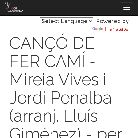
Vés
Tog
al
navi
contingut
Powered by
Translate
CANÇÓ DE
FER CAMÍ ‐
Mireia Vives i
Jordi Penalba
(arranj. Lluís
Giménez) - per