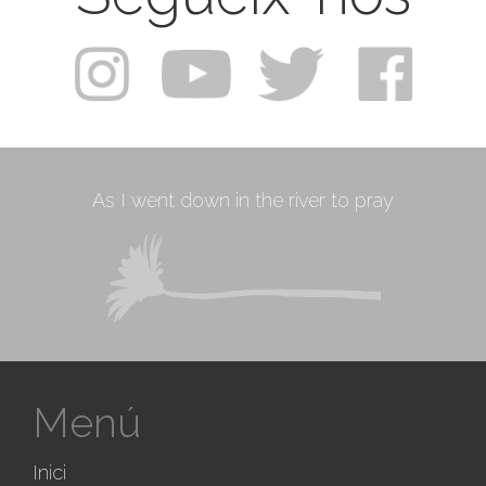
As I went down in the river to pray
Menú
Inici