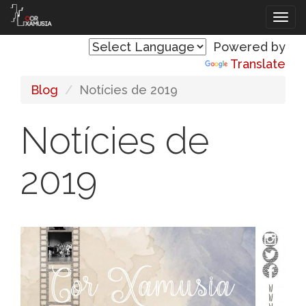
Vés
Tog
al
navi
contingut
Powered by
Translate
Blog
Notícies de 2019
Notícies de
2019