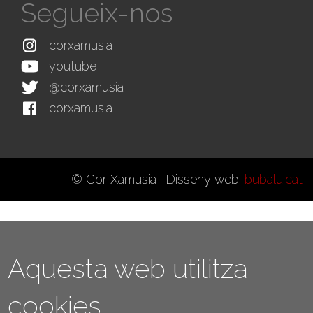
Segueix-nos
corxamusia
youtube
@corxamusia
corxamusia
© Cor Xamusia | Disseny web:
bubalu.cat
Aquesta web utilitza
cookies