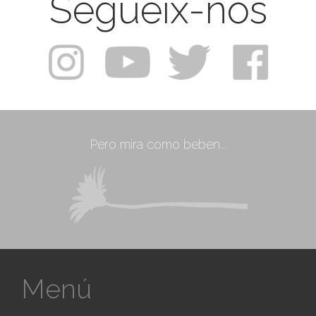
Segueix-nos
Pero mira como beben...
Menú