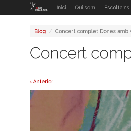
Vés
Inici
Qui som
Escolta'ns
al
contingut
Blog
Concert complet Dones amb 
Concert comp
‹ Anterior