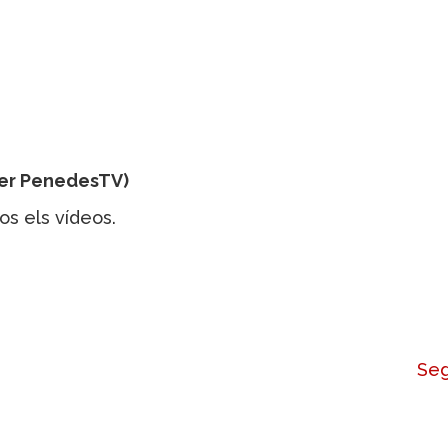
per PenedesTV)
os els vídeos.
Seg