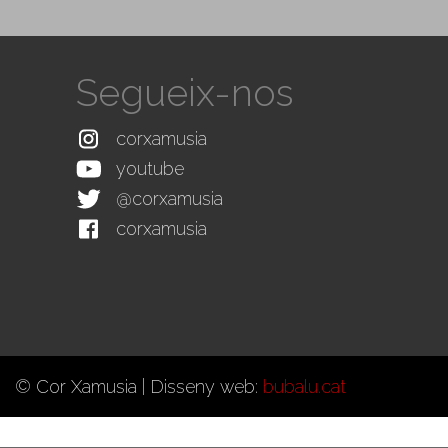
Segueix-nos
corxamusia
youtube
@corxamusia
corxamusia
© Cor Xamusia | Disseny web:
bubalu.cat