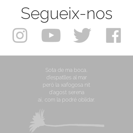
Segueix-nos
Sota de ma boca,
d'espatlles al mar
però la xafogosa nit
d'agost serena
ai, com la podré oblidar.