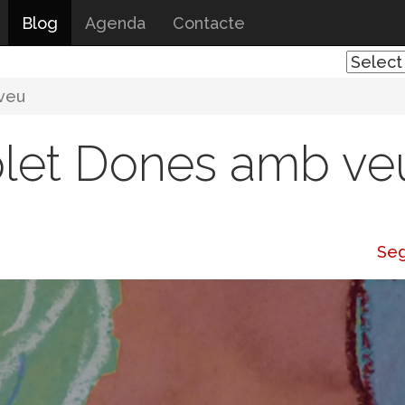
Blog
Agenda
Contacte
veu
let Dones amb ve
Seg