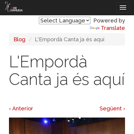
Vés
Tog
al
navi
contingut
Powered by
Translate
Blog
L'Empordà Canta ja és aquí
L'Empordà
Canta ja és aquí
‹ Anterior
Següent ›