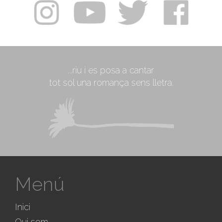
...riu i es posa a cantar
tot sol una romança sens lletra.
Menú
Inici
Qui som