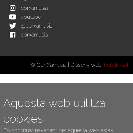
corxamusia
youtube
@corxamusia
corxamusia
© Cor Xamusia | Disseny web:
bubalu.cat
Aquesta web utilitza
cookies
En continuar navegant per aquesta web estàs